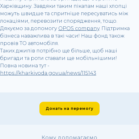
Харківщину. Завдяки таким пікапам наші хлопці
можуть швидше та спритніше пересуватись між
локаціями, перевозити спорядження, тощо.
Дякуємо за допомогу
OPOS company
. Підтримка
бізнеса наважлива в такі часи! Наш фонд також
провів ТО автомобіля.
Таких джипів потрібно ще більше, щоб наші
бригади та роти ставали ще мобільнішими!
Повна новина тут -
https://kharkivoda.gov.ua/news/115143
Донать на перемогу
Кому допомагаємо